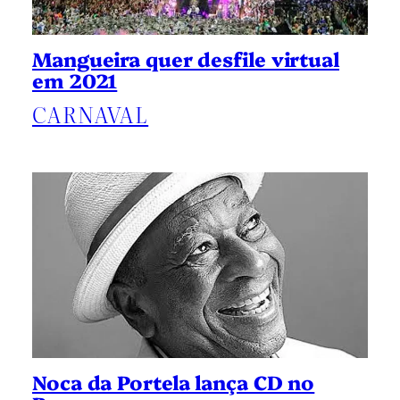
Mangueira quer desfile virtual
em 2021
CARNAVAL
Noca da Portela lança CD no