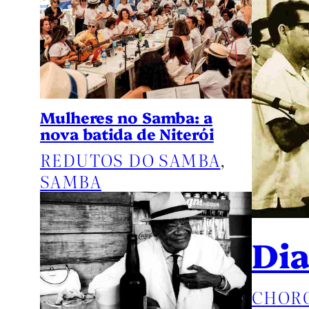
Mulheres no Samba: a
nova batida de Niterói
REDUTOS DO SAMBA
, 
SAMBA
Dia
CHOR