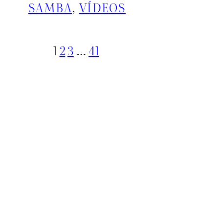
SAMBA
, 
VÍDEOS
1
2
3
…
41