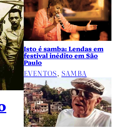
Isto é samba: Lendas em
festival inédito em São
Paulo
EVENTOS
, 
SAMBA
o