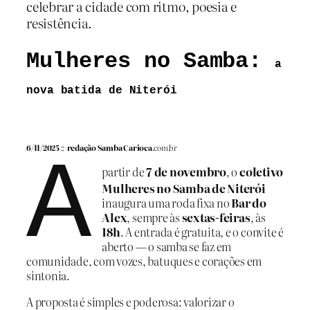
celebrar a cidade com ritmo, poesia e
resistência.
Mulheres no Samba:
a
nova batida de Niterói
6/11/2025
::
redação Samba Carioca
.com.br
A
partir de
7 de novembro
, o
coletivo
Mulheres no Samba de Niterói
inaugura uma roda fixa no
Bar do
Alex
, sempre às
sextas-feiras
, às
18h
. A entrada é gratuita, e o convite é
aberto — o samba se faz em
comunidade, com vozes, batuques e corações em
sintonia.
A proposta é simples e poderosa: valorizar o