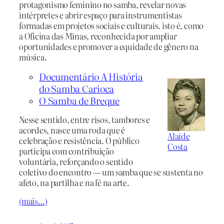
protagonismo feminino no samba, revelar novas
intérpretes e abrir espaço para instrumentistas
formadas em projetos sociais e culturais. isto é, como
a Oficina das Minas, reconhecida por ampliar
oportunidades e promover a equidade de gênero na
música.
Documentário A História
do Samba Carioca
O Samba de Breque
Nesse sentido, entre risos, tambores e
acordes, nasce uma roda que é
Alaíde
celebração e resistência. O público
Costa
participa com contribuição
voluntária, reforçando o sentido
coletivo do encontro — um samba que se sustenta no
afeto, na partilha e na fé na arte.
(mais…)