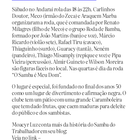
Sábado no Andaraí rola das 18 às 22h. Carlinhos
Doutor, Meco (irmão do Zeca) e Araquem Marba
organizaram a roda, que é comandada por Renato
Milagres (filho de Meco) e o grupo Roda de Bamba,
formado por João Martins (banjo e voz), Márcio
Ricardo (violão sete), Rafael Tiru (cavaco),
Thiaguinho (surdo), Guaracy (tantã), Neném
(pandeiro), Thiago Misamply (repique e voz) e Pipa
Vieira (percussão). Almir Guineto e Wilson Moreira
são figuras fáceis no local. Nas quartas é dia da roda
“O Samba é Meu Dom”.
O lugar é especial, foi fundado no final dos anos 50
como um lugar de divertimento e afirmação negra. O
clube tem um pátio com uma grande Caramboleira
que tem dado frutas, que caem maduras para deleite
do público e dos sambistas.
Moacyr Luz conta mais da história do Samba do
Trabalhador em seu blog:
Veja no link –