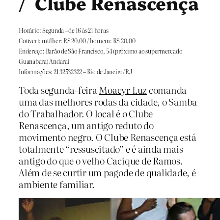
/ Clube Renascença
Horário: Segunda – de 16 às 21 horas
Couvert: mulher: R$ 20,00 / homem: R$ 20,00
Endereço: Barão de São Francisco, 54 (próximo ao supermercado
Guanabara) Andaraí
Informações: 21 32532322 – Rio de Janeiro/RJ
Toda segunda-feira
Moacyr Luz
comanda
uma das melhores rodas da cidade, o Samba
do Trabalhador. O local é o Clube
Renascença, um antigo reduto do
movimento negro. O Clube Renascença está
totalmente “ressuscitado” e é ainda mais
antigo do que o velho Cacique de Ramos.
Além de se curtir um pagode de qualidade, é
ambiente familiar.