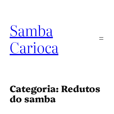
Pular
para
o
conteúdo
Samba
Carioca
Categoria:
Redutos
do samba