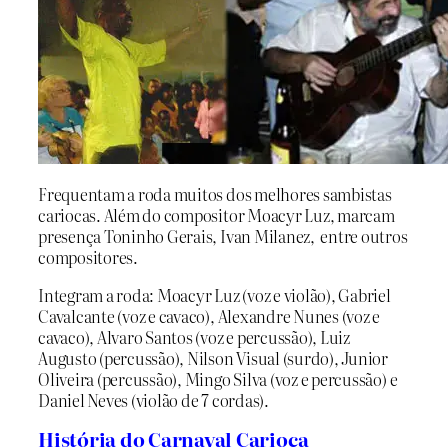
Frequentam a roda muitos dos melhores sambistas
cariocas. Além do compositor Moacyr Luz, marcam
presença Toninho Gerais, Ivan Milanez, entre outros
compositores.
Integram a roda: Moacyr Luz (voz e violão), Gabriel
Cavalcante (voz e cavaco), Alexandre Nunes (voz e
cavaco), Alvaro Santos (voz e percussão), Luiz
Augusto (percussão), Nilson Visual (surdo), Junior
Oliveira (percussão), Mingo Silva (voz e percussão) e
Daniel Neves (violão de 7 cordas).
História do Carnaval Carioca