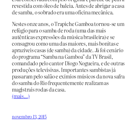
revestida com óleo de baleia. Antes de abrigar a casa
de samba, o sobrado era uma oficina mecânica.
Nestes onze anos, o Trapiche Gamboa tornou-se um
refúgio para o samba de roda (uma das mais
autênticas expressões da música brasileira) e se
consagrou como uma das maiores, mais bonitas e
aprazíveis casas (de samba) da cidade. Já foi cenário
do programa “Samba na Gamboa” da TV Brasil,
comandado pelo cantor Diogo Nogueira, e de outras
produções televisivas. Importantes sambistas já
passaram pelo salão e exímios músicos da nova safra
do samba do Rio frequentemente realizam as
magistrais rodas da casa.
(mais…)
novembro 13, 2015