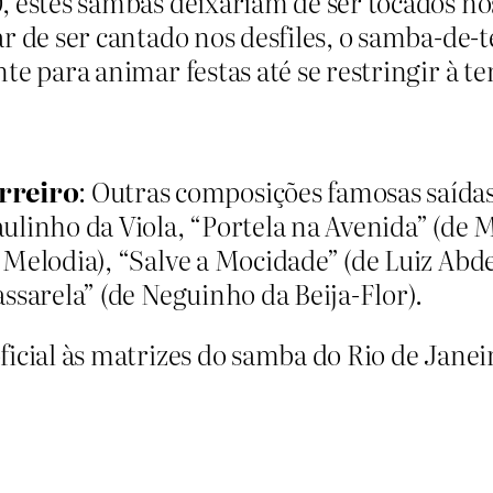
, estes sambas deixariam de ser tocados no
r de ser cantado nos desfiles, o samba-de-t
nte para animar festas até se restringir à 
rreiro
: Outras composições famosas saídas
ulinho da Viola, “Portela na Avenida” (de 
 Melodia), “Salve a Mocidade” (de Luiz Abd
ssarela” (de Neguinho da Beija-Flor).
icial às matrizes do samba do Rio de Janeir