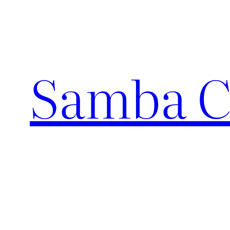
Pular
para
o
conteúdo
Samba C