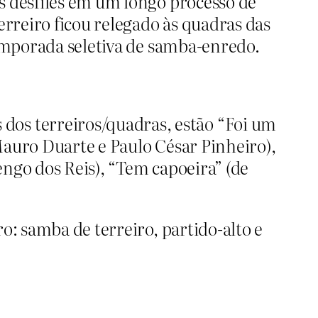
s desfiles em um longo processo de
erreiro ficou relegado às quadras das
temporada seletiva de samba-enredo.
 dos terreiros/quadras, estão “Foi um
Mauro Duarte e Paulo César Pinheiro),
engo dos Reis), “Tem capoeira” (de
o: samba de terreiro, partido-alto e