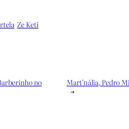
rtela
Ze Keti
Barberinho no
Mart’nália, Pedro M
→