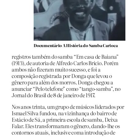
Documentário A História do Samba Carioca
registros também do samba “Em casa de Baiana”
(1913), de autoria de Alfredo Carlos Brício. Porém
ambos não fizeram muito sucesso, e foi a
composição registrada por Donga que levou o
gênero para além dos morros. Donga chegou a
anunciar “Pelo telefone” como “tango-samba”, no
Jornal do Brasil de 8 de janeiro de 1917.
Nos anos trinta, um grupo de músicos liderados por
Ismael Silva fundou, na vizinhança do bairro de
Estácio de Sá, a primeira escola de samba, Deixa
Falar. Eles transformaram o gênero, dando-lhe os
contornos atuais, inclusive coma introdução de