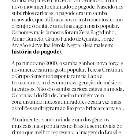
novo movimento chamado de pagode. Nascido nos
subúrbios cariocas, o pagode era um samba
renovado, que utilizava novos instrumentos, como
o banjo e o tantã, e uma linguagem mais popular.
Os nomes mais famosos foram Zeca Pagodinho,
Almir Guineto, Grupo Fundo de Quintal, Jorge
Aragão e Jovelina Pérola Negra. (leia mais em:
história do pagode
).
A partir do ano 2000, o samba ganhou nova força e
novamente caiu no gosto popular. Teresa Cristina e
o Grupo Semente despontaram na Lapa e
trouxeram com eles uma nova geração de músicos
talentosos. Não só o samba carioca estava na moda.
O carnaval do Rio de Janeiro também vem
conquistando mutos admiradores e cada vez mais
os foliões se dirigiram ao Rio para brincar carnaval.
Atualmente o samba ainda é um dos gêneros
musicais mais populares no Brasil e sem dúvida é o
ritmo que melhor representa a imagem do Brasil e