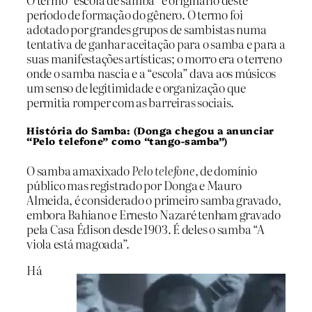
período de formação do gênero. O termo foi
adotado por grandes grupos de sambistas numa
tentativa de ganhar aceitação para o samba e para a
suas manifestações artísticas; o morro era o terreno
onde o samba nascia e a “escola” dava aos músicos
um senso de legitimidade e organização que
permitia romper com as barreiras sociais.
História do Samba: (Donga chegou a anunciar
“Pelo telefone” como “tango-samba”)
O samba amaxixado
Pelo telefone
, de domínio
público mas registrado por Donga e Mauro
Almeida, é considerado o primeiro samba gravado,
embora Bahiano e Ernesto Nazaré tenham gravado
pela Casa Édison desde 1903. É deles o samba “A
viola está magoada”.
Há