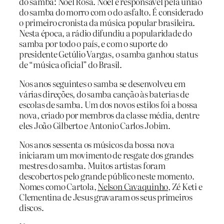
do samba: Noel Rosa. Noel é responsável pela união
do samba do morro com o do asfalto. É considerado
o primeiro cronista da música popular brasileira.
Nesta época, a rádio difundiu a popularidade do
samba por todo o país, e com o suporte do
presidente Getúlio Vargas, o samba ganhou status
de “música oficial” do Brasil.
Nos anos seguintes o samba se desenvolveu em
várias direções, do samba canção às baterias de
escolas de samba. Um dos novos estilos foi a bossa
nova, criado por membros da classe média, dentre
eles João Gilberto e Antonio Carlos Jobim.
Nos anos sessenta os músicos da bossa nova
iniciaram um movimento de resgate dos grandes
mestres do samba. Muitos artistas foram
descobertos pelo grande público neste momento.
Nomes como Cartola,
Nelson Cavaquinho
, Zé Keti e
Clementina de Jesus gravaram os seus primeiros
discos.