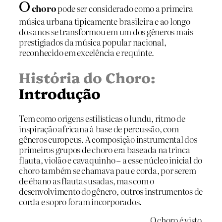
O
choro
pode ser considerado como a primeira
música urbana tipicamente brasileira e ao longo
dos anos se transformou em um dos gêneros mais
prestigiados da música popular nacional,
reconhecido em excelência e requinte.
História do Choro:
Introdução
Tem como origens estilísticas o lundu, ritmo de
inspiração africana à base de percussão, com
gêneros europeus. A composição instrumental dos
primeiros grupos de choro era baseada na trinca
flauta, violão e cavaquinho – a esse núcleo inicial do
choro também se chamava pau e corda, por serem
de ébano as flautas usadas, mas com o
desenvolvimento do gênero, outros instrumentos de
corda e sopro foram incorporados.
O choro é visto