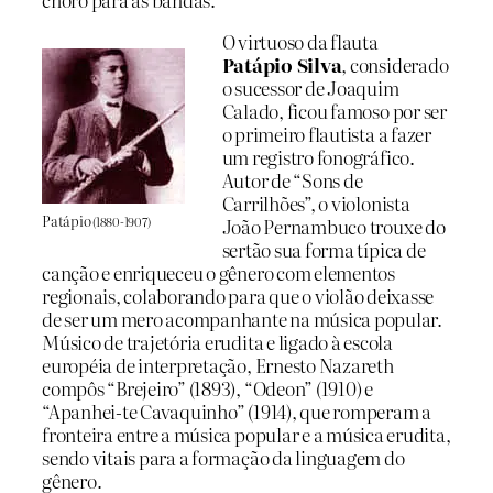
O virtuoso da flauta
Patápio Silva
, considerado
o sucessor de Joaquim
Calado, ficou famoso por ser
o primeiro flautista a fazer
um registro fonográfico.
Autor de “Sons de
Carrilhões”, o violonista
Patápio
(1880-1907)
João Pernambuco trouxe do
sertão sua forma típica de
canção e enriqueceu o gênero com elementos
regionais, colaborando para que o violão deixasse
de ser um mero acompanhante na música popular.
Músico de trajetória erudita e ligado à escola
européia de interpretação, Ernesto Nazareth
compôs “Brejeiro” (1893), “Odeon” (1910) e
“Apanhei-te Cavaquinho” (1914), que romperam a
fronteira entre a música popular e a música erudita,
sendo vitais para a formação da linguagem do
gênero.