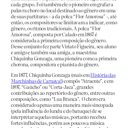
cada grupo. Foi também ele o pioneiro em grafar a
palavra choro no local destinado ao gênero em uma
de suas partituras – a da polca “Flor Amorosa” -, até
então, os compositores se limitavam a indicar, como
gênero, os ritmos tradicionais. A polca “Flor
Amorosa”, composta por Calado em 1867 é
considerada a primeira composição do gênero.
Desse conjunto fez parte Viriato Figueira, seu aluno
e amigo e também sua amiga, a maestrina
Chiquinha Gonzaga, uma pioneira como a primeira
chorona, compositora e pianista do gênero.
Em 1877, Chiquinha Gonzaga (mais em
História das
Marchinhas de Carnaval
) compôs “Atraente”, e em
1897, “Gaúcho” ou “Corta-Jaca”, grandes
contribuições ao repertório do gênero, entre outras
composições, como “Lua Branca”. O choro era
considerado apenas uma maneira mais sincopada
(pela influência do lundu e do batuque) de se
interpretar aquelas músicas, portanto recebeu
fortes influências, porém aos poucos a música