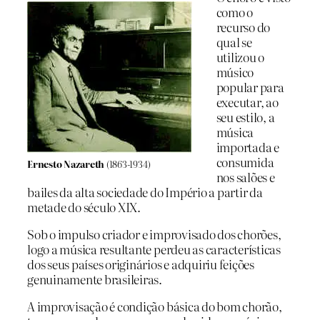
como o
recurso do
qual se
utilizou o
músico
popular para
executar, ao
seu estilo, a
música
importada e
consumida
Ernesto Nazareth
(1863-1934)
nos salões e
bailes da alta sociedade do Império a partir da
metade do século XIX.
Sob o impulso criador e improvisado dos chorões,
logo a música resultante perdeu as características
dos seus países originários e adquiriu feições
genuinamente brasileiras.
A improvisação é condição básica do bom chorão,