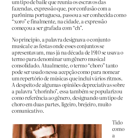
um tipo de baile que reunia os escravos das
fazendas, expressão que, por confusão com a
parônima portuguesa, passou a ser conhecida como
“xoro” e finalmente, na cidade, a expressão
começou a ser grafada com “ch”.
No princípio, a palavra designava o conjunto
musical e as festas onde esses conjuntos se
apresentavam, mas já na década de 1910 se usava o
termo para denominar um gênero musical
consolidado. Atualmente, o termo “choro” tanto
pode ser usado nessa acepção como para nomear
um repertório de músicas que inclui vários ritmos.
A despeito de algumas opiniões depreciativas sobre
a palavra “chorinho”, essa também se popularizou
como referência ao gênero, designando um tipo de
choro em duas partes, ligeiro, brejeiro, muito
comunicativo.
Tido
como
a