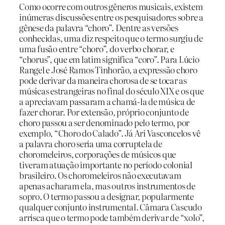
Como ocorre com outros gêneros musicais, existem
inúmeras discussões entre os pesquisadores sobre a
gênese da palavra “choro”. Dentre as versões
conhecidas, uma diz respeito que o termo surgiu de
uma fusão entre “choro”, do verbo chorar, e
“chorus”, que em latim significa “coro”. Para Lúcio
Rangel e José Ramos Tinhorão, a expressão choro
pode derivar da maneira chorosa de se tocar as
músicas estrangeiras no final do século XIX e os que
a apreciavam passaram a chamá-la de música de
fazer chorar. Por extensão, próprio conjunto de
choro passou a ser denominado pelo termo, por
exemplo, “Choro do Calado”. Já Ari Vasconcelos vê
a palavra choro seria uma corruptela de
choromeleiros, corporações de músicos que
tiveram atuação importante no período colonial
brasileiro. Os choromeleiros não executavam
apenas acharam ela, mas outros instrumentos de
sopro. O termo passou a designar, popularmente
qualquer conjunto instrumental. Câmara Cascudo
arrisca que o termo pode também derivar de “xolo”,