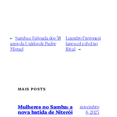
←
Samba e Feijoada dos 58
Leandro Fregonesi
anos da Unidos de Padre
lança cd e dvd no
Miguel
Rival
→
MAIS POSTS
Mulheres no Samba: a
novembro
nova batida de Niterói
6, 2025