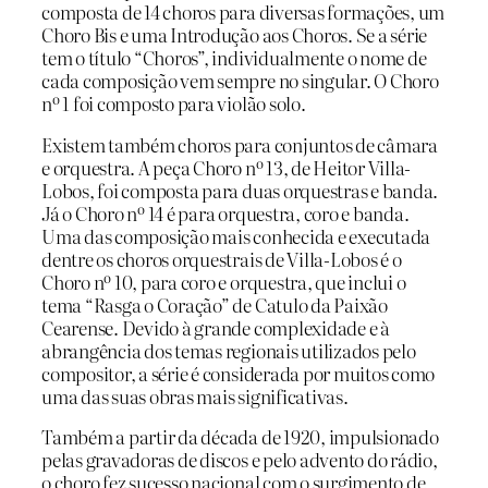
composta de 14 choros para diversas formações, um
Choro Bis e uma Introdução aos Choros. Se a série
tem o título “Choros”, individualmente o nome de
cada composição vem sempre no singular. O Choro
nº 1 foi composto para violão solo.
Existem também choros para conjuntos de câmara
e orquestra. A peça Choro nº 13, de Heitor Villa-
Lobos, foi composta para duas orquestras e banda.
Já o Choro nº 14 é para orquestra, coro e banda.
Uma das composição mais conhecida e executada
dentre os choros orquestrais de Villa-Lobos é o
Choro nº 10, para coro e orquestra, que inclui o
tema “Rasga o Coração” de Catulo da Paixão
Cearense. Devido à grande complexidade e à
abrangência dos temas regionais utilizados pelo
compositor, a série é considerada por muitos como
uma das suas obras mais significativas.
Também a partir da década de 1920, impulsionado
pelas gravadoras de discos e pelo advento do rádio,
o choro fez sucesso nacional com o surgimento de