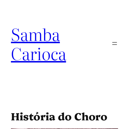
Pular
para
o
conteúdo
Samba
Carioca
História do Choro