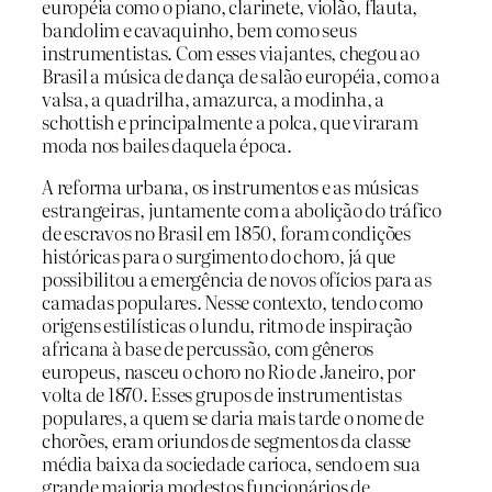
européia como o piano, clarinete, violão, flauta,
bandolim e cavaquinho, bem como seus
instrumentistas. Com esses viajantes, chegou ao
Brasil a música de dança de salão européia, como a
valsa, a quadrilha, amazurca, a modinha, a
schottish e principalmente a polca, que viraram
moda nos bailes daquela época.
A reforma urbana, os instrumentos e as músicas
estrangeiras, juntamente com a abolição do tráfico
de escravos no Brasil em 1850, foram condições
históricas para o surgimento do choro, já que
possibilitou a emergência de novos ofícios para as
camadas populares. Nesse contexto, tendo como
origens estilísticas o lundu, ritmo de inspiração
africana à base de percussão, com gêneros
europeus, nasceu o choro no Rio de Janeiro, por
volta de 1870. Esses grupos de instrumentistas
populares, a quem se daria mais tarde o nome de
chorões, eram oriundos de segmentos da classe
média baixa da sociedade carioca, sendo em sua
grande maioria modestos funcionários de