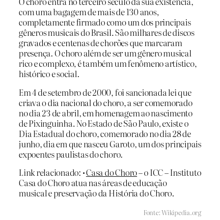
O choro entra no terceiro século da sua existência,
com uma bagagem de mais de 130 anos,
completamente firmado como um dos principais
gêneros musicais do Brasil. São milhares de discos
gravados e centenas de chorões que marcaram
presença. O choro além de ser um gênero musical
rico e complexo, é também um fenômeno artístico,
histórico e social.
Em 4 de setembro de 2000, foi sancionada lei que
criava o dia nacional do choro, a ser comemorado
no dia 23 de abril, em homenagem ao nascimento
de Pixinguinha. No Estado de São Paulo, existe o
Dia Estadual do choro, comemorado no dia 28 de
junho, dia em que nasceu Garoto, um dos principais
expoentes paulistas do choro.
Link relacionado: •
Casa do Choro
– o ICC – Instituto
Casa do Choro atua nas áreas de educação
musical e preservação da História do Choro.
Fonte: Wikipedia.org