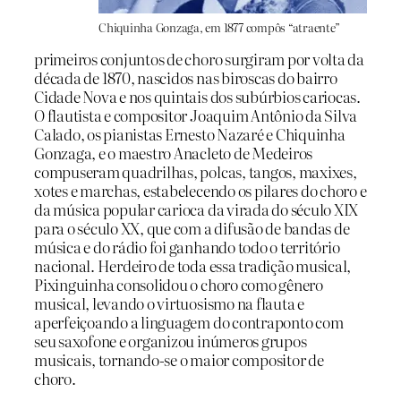
Chiquinha Gonzaga, em 1877 compôs “atraente”
primeiros conjuntos de choro surgiram por volta da
década de 1870, nascidos nas biroscas do bairro
Cidade Nova e nos quintais dos subúrbios cariocas.
O flautista e compositor Joaquim Antônio da Silva
Calado, os pianistas Ernesto Nazaré e Chiquinha
Gonzaga, e o maestro Anacleto de Medeiros
compuseram quadrilhas, polcas, tangos, maxixes,
xotes e marchas, estabelecendo os pilares do choro e
da música popular carioca da virada do século XIX
para o século XX, que com a difusão de bandas de
música e do rádio foi ganhando todo o território
nacional. Herdeiro de toda essa tradição musical,
Pixinguinha consolidou o choro como gênero
musical, levando o virtuosismo na flauta e
aperfeiçoando a linguagem do contraponto com
seu saxofone e organizou inúmeros grupos
musicais, tornando-se o maior compositor de
choro.