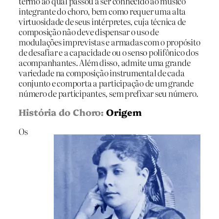
termo ao qual passou a ser conhecido ao músico
integrante do choro, bem como requer uma alta
virtuosidade de seus intérpretes, cuja técnica de
composição não deve dispensar o uso de
modulações imprevistas e armadas com o propósito
de desafiar e a capacidade ou o senso polifônico dos
acompanhantes. Além disso, admite uma grande
variedade na composição instrumental de cada
conjunto e comporta a participação de um grande
número de participantes, sem prefixar seu número.
História do Choro:
Origem
Os