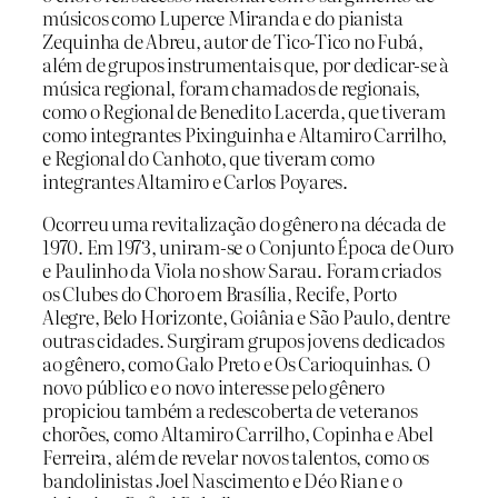
músicos como Luperce Miranda e do pianista
Zequinha de Abreu, autor de Tico-Tico no Fubá,
além de grupos instrumentais que, por dedicar-se à
música regional, foram chamados de regionais,
como o Regional de Benedito Lacerda, que tiveram
como integrantes Pixinguinha e Altamiro Carrilho,
e Regional do Canhoto, que tiveram como
integrantes Altamiro e Carlos Poyares.
Ocorreu uma revitalização do gênero na década de
1970. Em 1973, uniram-se o Conjunto Época de Ouro
e Paulinho da Viola no show Sarau. Foram criados
os Clubes do Choro em Brasília, Recife, Porto
Alegre, Belo Horizonte, Goiânia e São Paulo, dentre
outras cidades. Surgiram grupos jovens dedicados
ao gênero, como Galo Preto e Os Carioquinhas. O
novo público e o novo interesse pelo gênero
propiciou também a redescoberta de veteranos
chorões, como Altamiro Carrilho, Copinha e Abel
Ferreira, além de revelar novos talentos, como os
bandolinistas Joel Nascimento e Déo Rian e o