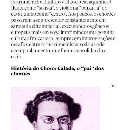
instrumentos a flauta, o violão e o cavaquinho. A
flauta como “solista”, o violão na “baixaria” e o
cavaquinho como “centro”. Aos poucos, os chorões
passaram a se apresentar constantemente em
saraus da elite imperial, executando os gêneros
europeus mais em voga imprimindo uma genuína
cultura afro-carioca, sempre com improvisações e
desafios entre os instrumentistas solistas e de
acompanhamento, que foram consolidando o
estilo.
História do Choro: Calado, o “pai” dos
chorões
As