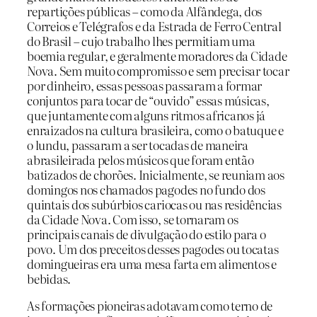
repartições públicas – como da Alfândega, dos
Correios e Telégrafos e da Estrada de Ferro Central
do Brasil – cujo trabalho lhes permitiam uma
boemia regular, e geralmente moradores da Cidade
Nova. Sem muito compromisso e sem precisar tocar
por dinheiro, essas pessoas passaram a formar
conjuntos para tocar de “ouvido” essas músicas,
que juntamente com alguns ritmos africanos já
enraizados na cultura brasileira, como o batuque e
o lundu, passaram a ser tocadas de maneira
abrasileirada pelos músicos que foram então
batizados de chorões. Inicialmente, se reuniam aos
domingos nos chamados pagodes no fundo dos
quintais dos subúrbios cariocas ou nas residências
da Cidade Nova. Com isso, se tornaram os
principais canais de divulgação do estilo para o
povo. Um dos preceitos desses pagodes ou tocatas
domingueiras era uma mesa farta em alimentos e
bebidas.
As formações pioneiras adotavam como terno de