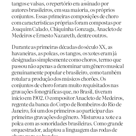
tangos e valsas, o repertório era assinado por
autores brasileiros, em sua maioria, os próprios
conjuntos. Essas primeiras composições de choro
com características próprias foram compostas por
Joaquim Calado, Chiquinha Gonzaga, Anacleto de
Medeiros e Ernesto Nazareth, dentre outros.
Durante as primeiras décadas do século XX, as
havaneiras, as polcas, os tangos, os xotes eram já
designadas simplesmente como choros, termo que
passou não apenas a denominar um gênero musical
genuinamente popular e brasileiro, como também
rotular a produção dos músicos chorões. Os
conjuntos de choro foram muito requisitados nas
gravações fonográficas que, no Brasil, tiveram
início em 1902. O compositor Anacleto de Medeiros,
regente da banca do Corpo de Bombeiros do Rio de
Janeiro, foi um dos primeiros ao participar das
primeiras gravações do gênero. Misturou a xote e a
polca com as sonoridades brasileiras. Como grande
orquestrador, adaptou a linguagem das rodas de
choro para as bandas.