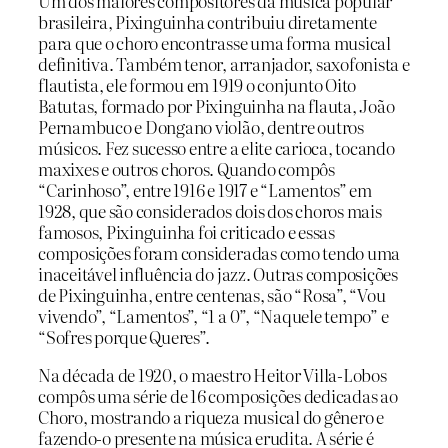
Um dos maiores compositores da música popular
brasileira, Pixinguinha contribuiu diretamente
para que o choro encontrasse uma forma musical
definitiva. Também tenor, arranjador, saxofonista e
flautista, ele formou em 1919 o conjunto Oito
Batutas, formado por Pixinguinha na flauta, João
Pernambuco e Dongano violão, dentre outros
músicos. Fez sucesso entre a elite carioca, tocando
maxixes e outros choros. Quando compôs
“Carinhoso”, entre 1916 e 1917 e “Lamentos” em
1928, que são considerados dois dos choros mais
famosos, Pixinguinha foi criticado e essas
composições foram consideradas como tendo uma
inaceitável influência do jazz. Outras composições
de Pixinguinha, entre centenas, são “Rosa”, “Vou
vivendo”, “Lamentos”, “1 a 0”, “Naquele tempo” e
“Sofres porque Queres”.
Na década de 1920, o maestro Heitor Villa-Lobos
compôs uma série de 16 composições dedicadas ao
Choro, mostrando a riqueza musical do gênero e
fazendo-o presente na música erudita. A série é