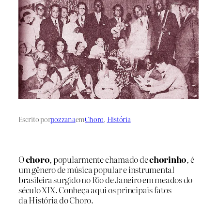
Escrito por
pozzana
em
Choro
, 
História
O
choro
, popularmente chamado de
chorinho
, é
um gênero de música popular e instrumental
brasileira surgido no Rio de Janeiro em meados do
século XIX. Conheça aqui os principais fatos
da História do Choro.