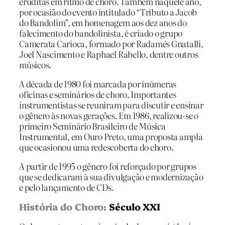
eruditas em ritmo de choro. Também naquele ano,
por ocasião do evento intitulado “Tributo a Jacob
do Bandolim”, em homenagem aos dez anos do
falecimento do bandolinista, é criado o grupo
Camerata Carioca, formado por Radamés Gnatalli,
Joel Nascimento e Raphael Rabello, dentre outros
músicos.
A década de 1980 foi marcada por inúmeras
oficinas e seminários de choro. Importantes
instrumentistas se reuniram para discutir e ensinar
o gênero às novas gerações. Em 1986, realizou-se o
primeiro Seminário Brasileiro de Música
Instrumental, em Ouro Preto, uma proposta ampla
que ocasionou uma redescoberta do choro.
A partir de 1995 o gênero foi reforçado por grupos
que se dedicaram à sua divulgação e modernização
e pelo lançamento de CDs.
História do Choro:
Século XXI