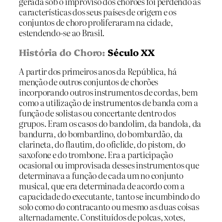
gerada sob o improviso dos chorões foi perdendo as
características dos seus países de origem e os
conjuntos de choro proliferaram na cidade,
estendendo-se ao Brasil.
História do Choro:
Século XX
A partir dos primeiros anos da República, há
menção de outros conjuntos de chorões
incorporando outros instrumentos de cordas, bem
como a utilização de instrumentos de banda com a
função de solistas ou concertante dentro dos
grupos. Eram os casos do bandolim, da bandola, da
bandurra, do bombardino, do bombardão, da
clarineta, do flautim, do oficlide, do pistom, do
saxofone e do trombone. Era a participação
ocasional ou improvisada desses instrumentos que
determinava a função de cada um no conjunto
musical, que era determinada de acordo com a
capacidade do executante, tanto se incumbindo do
solo como do contracanto ou mesmo as duas coisas
alternadamente. Constituídos de polcas, xotes,