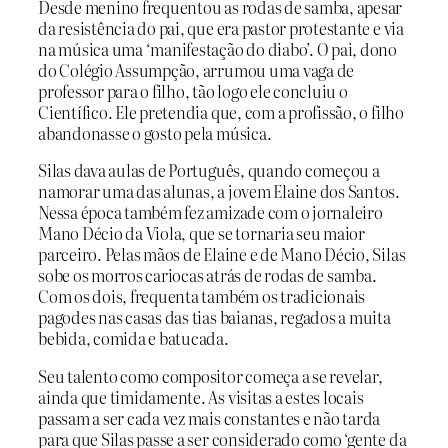
Desde menino frequentou as rodas de samba, apesar
da resistência do pai, que era pastor protestante e via
na música uma ‘manifestação do diabo’. O pai, dono
do Colégio Assumpção, arrumou uma vaga de
professor para o filho, tão logo ele concluiu o
Científico. Ele pretendia que, com a profissão, o filho
abandonasse o gosto pela música.
Silas dava aulas de Português, quando começou a
namorar uma das alunas, a jovem Elaine dos Santos.
Nessa época também fez amizade com o jornaleiro
Mano Décio da Viola, que se tornaria seu maior
parceiro. Pelas mãos de Elaine e de Mano Décio, Silas
sobe os morros cariocas atrás de rodas de samba.
Com os dois, frequenta também os tradicionais
pagodes nas casas das tias baianas, regados a muita
bebida, comida e batucada.
Seu talento como compositor começa a se revelar,
ainda que timidamente. As visitas a estes locais
passam a ser cada vez mais constantes e não tarda
para que Silas passe a ser considerado como ‘gente da