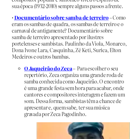
sua época (1932-2010) sempre alguns passos a frente.
•
Documentário sobre samba de terreiro
– Como
eram os sambas de quadra, os sambas de terreiro e o
carnaval de antigamente? Documentário sobre
samba de terreiro apresentado por ilustres
portelenses e sambistas. Paulinho da Viola, Monarco,
Dona Ivone Lara, Casquinha, Zé Keti, Surica, Elton
Medeiros e outros bambas.
O Jaqueirão do Zeca
– Para escolher o seu
repertório, Zeca organiza uma grande roda de
samba conhecida como Jaqueirão. O encontro
é uma grande festa sem hora para acabar, onde
cantores e compositores interagem e fazem um
som. Dessa forma, sambistas têm a chance de
apresentar e, quem sabe, ter sua música
gravada por Zeca Pagodinho.