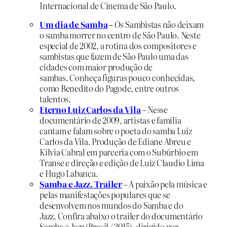
Internacional de Cinema de São Paulo.
Um dia de Samba
–
Os Sambistas não deixam
o samba morrer no centro de São Paulo. Neste
especial de 2002, a rotina dos compositores e
sambistas que fazem de São Paulo uma das
cidades com maior produção de
sambas. Conheça figuras pouco conhecidas,
como Benedito do Pagode, entre outros
talentos.
Eterno Luiz Carlos da Vila
– Nesse
documentário de 2009, artistas e família
cantam e falam sobre o poeta do samba Luiz
Carlos da Vila.
Produção de Ediane Abreu e
Kilvia Cabral em parceria com o Subúrbio em
Transe e direção e edição de Luiz Claudio Lima
e Hugo Labanca.
Samba e Jazz. Trailer
–
A paixão pela música e
pelas manifestações populares que se
desenvolvem nos mundos do Samba e do
Jazz. Confira abaixo o trailer do documentário
Samba e Jazz (Brasil / 2015), dirigido por