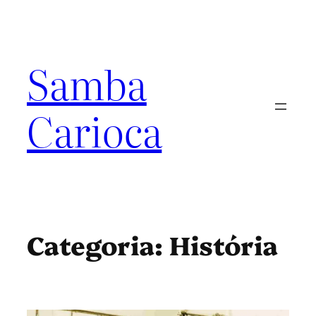
Pular
para
o
conteúdo
Samba
Carioca
Categoria:
História