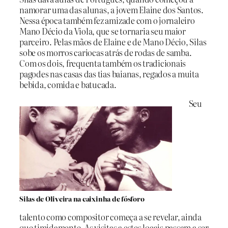
namorar uma das alunas, a jovem Elaine dos Santos.
Nessa época também fez amizade com o jornaleiro
Mano Décio da Viola, que se tornaria seu maior
parceiro. Pelas mãos de Elaine e de Mano Décio, Silas
sobe os morros cariocas atrás de rodas de samba.
Com os dois, frequenta também os tradicionais
pagodes nas casas das tias baianas, regados a muita
bebida, comida e batucada.
Seu
Silas de Oliveira na caixinha de fósforo
talento como compositor começa a se revelar, ainda
que timidamente. As visitas a estes locais passam a ser