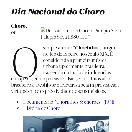
Dia Nacional do Choro
Choro
,
ou
O
Patápio Silva (1880-1907)
simplesmente
“Chorinho”
, surgiu
no Rio de Janeiro no século XIX. É
considerada a primeira música
urbana tipicamente brasileira,
nascendo da fusão de influências
europeias, como polcas e valsas, com ritmos afro-
brasileiros. O estilo se caracteriza pela improvisação,
virtuosismo e expressividade de seus músicos.
Documentário “Chorinhos & chorões” (1974)
História do Choro