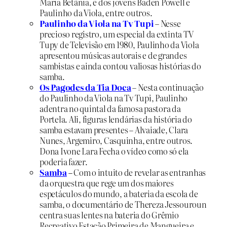
Maria Betânia, e dos jovens Baden Powell e
Paulinho da Viola, entre outros.
Paulinho da Viola na Tv Tupi
– Nesse
precioso registro, um especial da extinta TV
Tupy de Televisão em 1980, Paulinho da Viola
apresentou músicas autorais e de grandes
sambistas e ainda contou valiosas histórias do
samba.
Os Pagodes da Tia Doca
–
Nesta continuação
do Paulinho da Viola na Tv Tupi, Paulinho
adentra no quintal da famosa pastora da
Portela. Ali, figuras lendárias da história do
samba estavam presentes – Alvaiade, Clara
Nunes, Argemiro, Casquinha, entre outros.
Dona Ivone Lara Fecha o vídeo como só ela
poderia fazer.
Samba
–
Com o intuito de revelar as entranhas
da orquestra que rege um dos maiores
espetáculos do mundo, a bateria da escola de
samba, o documentário de Thereza Jessouroun
centra suas lentes na bateria do Grêmio
Recreativo Estação Primeira de Mangueira e