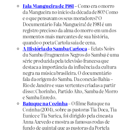
Fala Mangueira de 1981
–
Como era o morro
da Mangueira no início da década de 80? Como
e o que pensavam os seus moradores? O
Documentário Fala Mangueira! de 1981 é um
registro precioso da alma do morro em um dos
momentos mais marcantes de sua história,
quando o poeta Cartola saía de cena.
A História do Samba Carioca
–
Eclats Noirs
du Samba (Fragmentos Negros do Samba) é uma
série produzida pela televisão francesa que
destaca a importância da influência da cultura
negra na música brasileira. O documentário
fala da origem do Samba. Da conexão Bahia –
Rio de Janeiro e suas vertentes criadas a partir
disso: Chorinho, Partido Alto, Samba de Morro
e Samba Enredo.
Batuque na Cozinha
–
O filme Batuque na
Cozinha (2004), sobre as pastoras Tia Doca, Tia
Eunice e Tia Surica, foi dirigido pela cineasta
Anna Azevedo e mostra as famosas rodas de
fundo de quintal que as pastoras da Portela