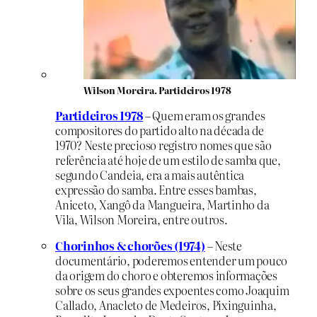
Wilson Moreira. Partideiros 1978
Partideiros 1978
– Quem eram os grandes
compositores do partido alto na década de
1970? Neste precioso registro nomes que são
referência até hoje de um estilo de samba que,
segundo Candeia, era a mais autêntica
expressão do samba. Entre esses bambas,
Aniceto, Xangô da Mangueira, Martinho da
Vila, Wilson Moreira, entre outros.
Chorinhos & chorões (1974)
–
Neste
documentário, poderemos entender um pouco
da origem do choro e obteremos informações
sobre os seus grandes expoentes como Joaquim
Callado, Anacleto de Medeiros, Pixinguinha,