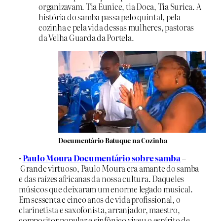
organizavam. Tia Eunice, tia Doca, Tia Surica. A
história do samba passa pelo quintal, pela
cozinha e pela vida dessas mulheres, pastoras
da Velha Guarda da Portela.
Documentário Batuque na Cozinha
•
Paulo Moura Documentário sobre samba
–
Grande virtuoso, Paulo Moura era amante do samba
e das raízes africanas da nossa cultura. Daqueles
músicos que deixaram um enorme legado musical.
Em sessenta e cinco anos de vida profissional, o
clarinetista e saxofonista, arranjador, maestro,
compositor popular e sinfônico viveu o espírito de