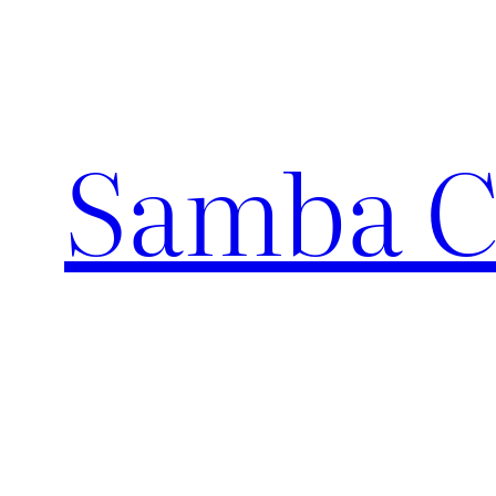
Pular
para
o
conteúdo
Samba C