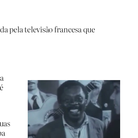
da pela televisão francesa que
La
 é
suas
ba