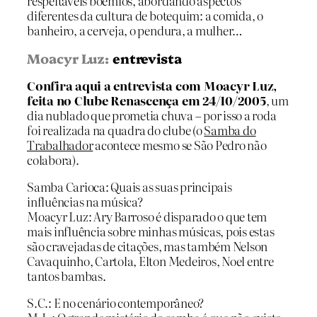
respeitáveis boêmios, abordando aspectos
diferentes da cultura de botequim: a comida, o
banheiro, a cerveja, o pendura, a mulher…
Moacyr Luz:
entrevista
Confira aqui a entrevista com Moacyr Luz,
feita no Clube Renascença em 24/10/2005
, um
dia nublado que prometia chuva – por isso a roda
foi realizada na quadra do clube (o
Samba do
Trabalhador
acontece mesmo se São Pedro não
colabora).
Samba Carioca: Quais as suas principais
influências na música?
Moacyr Luz: Ary Barroso é disparado o que tem
mais influência sobre minhas músicas, pois estas
são cravejadas de citações, mas também Nelson
Cavaquinho, Cartola, Elton Medeiros, Noel entre
tantos bambas.
S.C.: E no cenário contemporâneo?