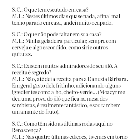
S.C.: O que tem escutado em casa?
M.L.: Nestes últimos dias quase nada, afinal mal
tenho parado em casa, andei muito ocupado.
S.C.: O que não pode faltar em sua casa?
M.L.: Minha geladeira particular, sempre com
cerveja e algo escondido, como siri e outros
quitutes.
S.C.: Existem muitos admiradores do seu jiló. A
receita é segredo?
M.L.: Não, até dei a receita para a Danuzia Bárbara.
Em geral gosto dele fritinho, adicionando alguns
igredientes como alho, cheiro-verde… (Moacyr me
deu uma prova do jiló que fica na mesa dos
sambistas, é realmente fantástico, e sou também
um amante do fruto).
S.C.: Como têm sido as últimas rodas aqui no
Renascença?
M.L.: Nas quatro últimas edições, tivemos em torno