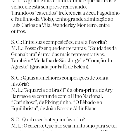
M.L.: O grande mistério do samba é que não existe
velho, ele está sempre se renovando.
Tirando os “cascudos” (referência a Zeca Pagodinho
e Paulinho da Viola), tenho grande admiração ao
Luiz Carlos da Vila, Wanderley Monteiro, entre
outros.
S. C.: Entre suas composições, qual a favorita?
M. L.: Posso dizer que dentre tantas, “Saudades da
Guanabara” é uma das mais representativas.
Também “Medalha de São Jorge” e “Coração do
Agreste” (gravada por Fafá de Belém).
S. C.: Quais as melhores composições de toda a
história?
M. L.:”Aquarela do Brasil” é a obra-prima de Ary
Barroso e se confunde com o Hino Nacional.
“Carinhoso”, de Pixinguinha, “O Bêbado e o
Equilibrista”, de João Bosco e Aldir Blanc.
S.C.: Qual o seu botequim favorito?
M.L.: O caseiro. Que não seja muito sujo para se ter