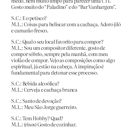
medo, nem muito limpo para parecer uma CTI.
Gosto muito do “Paladino” e do “Bar Vanhargem”.
S.C.: E o petisco?
M.L.: Coisas para beliscar com a cachaça. Adoro jiló
e camarão fresco.
S.C.: Qual o seu local favorito para compor?
M.L.: Sou um compositor diferente, gosto de
compor sóbrio, sempre pela manhã, com meu
violão de compor. Vejo as composições como algo
espiritual, já estão na cabeça. A inspiração é
fundamental para detonar esse processo.
S.C.: Bebida alcoólica?
M.L.: Cerveja e cachaça branca
S.C.: Santo de devoção?
M.L.: Meu São Jorge guerreiro.
S.C.: Tem Hobby? Qual?
M.L.: (risos) Gosto de cozinhar.