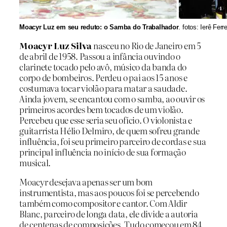
Moacyr Luz em seu reduto: o Samba do Trabalhador
. fotos: Ierê Ferre
Moacyr Luz Silva
nasceu no Rio de Janeiro em 5
de abril de 1958. Passou a infância ouvindo o
clarinete tocado pelo avô, músico da banda do
corpo de bombeiros. Perdeu o pai aos 15 anos e
costumava tocar violão para matar a saudade.
Ainda jovem, se encantou com o samba, ao ouvir os
primeiros acordes bem tocados de um violão.
Percebeu que esse seria seu ofício. O violonista e
guitarrista Hélio Delmiro, de quem sofreu grande
influência, foi seu primeiro parceiro de cordas e sua
principal influência no início de sua formação
musical.
Moacyr desejava apenas ser um bom
instrumentista, mas aos poucos foi se percebendo
também como compositor e cantor. Com Aldir
Blanc, parceiro de longa data, ele divide a autoria
de centenas de composições. Tudo começou em 84,