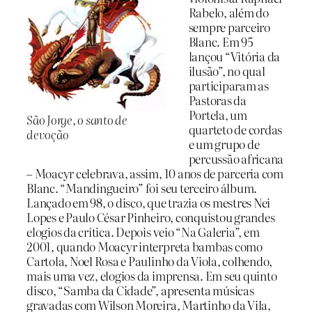
Rabelo, além do
sempre parceiro
Blanc. Em 95
lançou “Vitória da
ilusão”, no qual
participaram as
Pastoras da
Portela, um
São Jorge, o santo de
quarteto de cordas
devoção
e um grupo de
percussão africana
– Moacyr celebrava, assim, 10 anos de parceria com
Blanc. “Mandingueiro” foi seu terceiro álbum.
Lançado em 98, o disco, que trazia os mestres Nei
Lopes e Paulo César Pinheiro, conquistou grandes
elogios da crítica. Depois veio “Na Galeria”, em
2001, quando Moacyr interpreta bambas como
Cartola, Noel Rosa e Paulinho da Viola, colhendo,
mais uma vez, elogios da imprensa. Em seu quinto
disco, “Samba da Cidade”, apresenta músicas
gravadas com Wilson Moreira, Martinho da Vila,