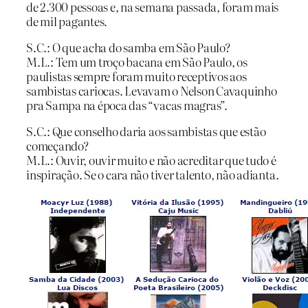
de 2.300 pessoas e, na semana passada, foram mais
de mil pagantes.
S.C.: O que acha do samba em São Paulo?
M.L.: Tem um troço bacana em São Paulo, os
paulistas sempre foram muito receptivos aos
sambistas cariocas. Levavam o Nelson Cavaquinho
pra Sampa na época das “vacas magras”.
S.C.: Que conselho daria aos sambistas que estão
começando?
M.L.: Ouvir, ouvir muito e não acreditar que tudo é
inspiração. Se o cara não tiver talento, não adianta.