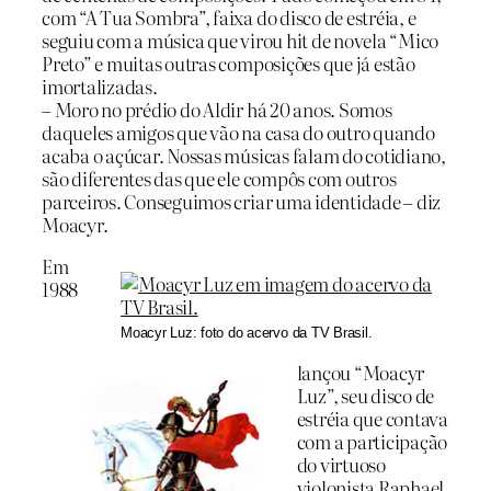
com “A Tua Sombra”, faixa do disco de estréia, e
seguiu com a música que virou hit de novela “Mico
Preto” e muitas outras composições que já estão
imortalizadas.
– Moro no prédio do Aldir há 20 anos. Somos
daqueles amigos que vão na casa do outro quando
acaba o açúcar. Nossas músicas falam do cotidiano,
são diferentes das que ele compôs com outros
parceiros. Conseguimos criar uma identidade – diz
Moacyr.
Em
1988
Moacyr Luz: foto do acervo da TV Brasil.
lançou “Moacyr
Luz”, seu disco de
estréia que contava
com a participação
do virtuoso
violonista Raphael