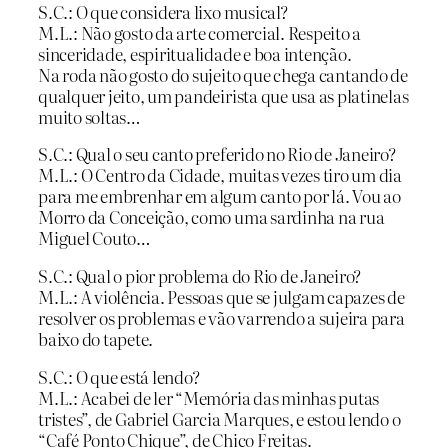
S.C.: O que considera lixo musical?
M.L.: Não gosto da arte comercial. Respeito a
sinceridade, espiritualidade e boa intenção.
Na roda não gosto do sujeito que chega cantando de
qualquer jeito, um pandeirista que usa as platinelas
muito soltas…
S.C.: Qual o seu canto preferido no Rio de Janeiro?
M.L.: O Centro da Cidade, muitas vezes tiro um dia
para me embrenhar em algum canto por lá. Vou ao
Morro da Conceição, como uma sardinha na rua
Miguel Couto…
S.C.: Qual o pior problema do Rio de Janeiro?
M.L.: A violência. Pessoas que se julgam capazes de
resolver os problemas e vão varrendo a sujeira para
baixo do tapete.
S.C.: O que está lendo?
M.L.: Acabei de ler “Memória das minhas putas
tristes”, de Gabriel Garcia Marques, e estou lendo o
“Café Ponto Chique”, de Chico Freitas.