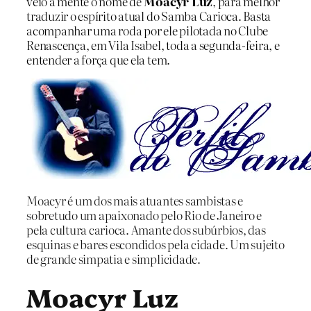
veio à mente o nome de
Moacyr Luz
, para melhor
traduzir o espírito atual do Samba Carioca. Basta
acompanhar uma roda por ele pilotada no Clube
Renascença, em Vila Isabel, toda a segunda-feira, e
entender a força que ela tem.
Moacyr é um dos mais atuantes sambistas e
sobretudo um apaixonado pelo Rio de Janeiro e
pela cultura carioca. Amante dos subúrbios, das
esquinas e bares escondidos pela cidade. Um sujeito
de grande simpatia e simplicidade.
Moacyr Luz