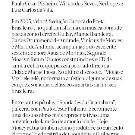
Paulo Cesar Pinheiro, Wilson das Neves, Nei Lopes e
Luiz Carlos da Vila.
Em 2005, veio “A Sedução Carioca do Poeta
Brasileiro”, no qual transforma em música obras de
poetas como Ferreira Gullar, Manuel Bandeira,
Carlos Drummond de Andrade, Vinicius de Moraes
e Mário de Andrade, acompanhado do excelente
sexteto de choro Água de Moringa. Segundo
Moacyr, foram 10 anos construindo este CD de
samba e choro, que passeia pelo lado lírico da
Cidade Maravilhosa. No último disco solo, “Violão e
Voz”, ele relê, no formato acústico, algumas de suas
canções, somadas a clássicos imortais da música
brasileira.
Entre tantas pérolas, “Saudades da Guanabara”,
parceria com Paulo César Pinheiro, é certamente
uma de suas obras mais representativas, uma
autêntica declaração de amor à cidade. Hoje
Moacyr atua também como produtor e no currículo
já traz os Cds de estréia de Casquinha e Guilherme