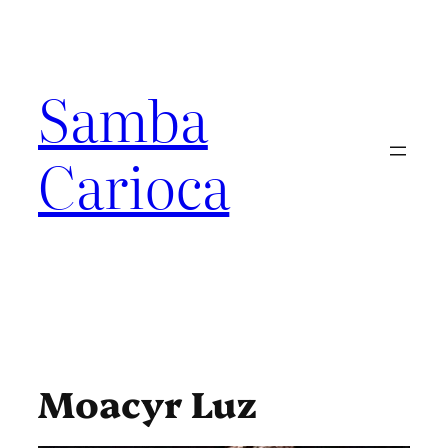
Pular
para
o
conteúdo
Samba
Carioca
Moacyr Luz