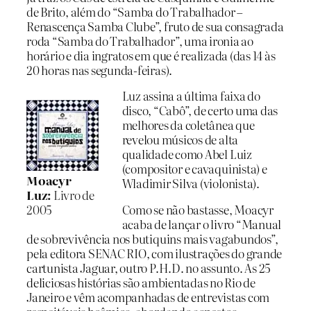
de Brito, além do “Samba do Trabalhador –
Renascença Samba Clube”, fruto de sua consagrada
roda “Samba do Trabalhador”, uma ironia ao
horário e dia ingratos em que é realizada (das 14 às
20 horas nas segunda-feiras).
Luz assina a última faixa do
disco, “Cabô”, de certo uma das
melhores da coletânea que
revelou músicos de alta
qualidade como Abel Luiz
(compositor e cavaquinista) e
Moacyr
Wladimir Silva (violonista).
Luz:
Livro de
2005
Como se não bastasse, Moacyr
acaba de lançar o livro “Manual
de sobrevivência nos butiquins mais vagabundos”,
pela editora SENAC RIO, com ilustrações do grande
cartunista Jaguar, outro P.H.D. no assunto. As 25
deliciosas histórias são ambientadas no Rio de
Janeiro e vêm acompanhadas de entrevistas com