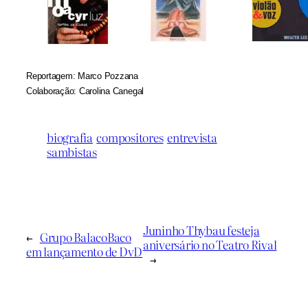
Reportagem
: Marco Pozzana
Colaboração: Carolina Canegal
biografia
compositores
entrevista
sambistas
Juninho Thybau festeja
←
Grupo BalacoBaco
aniversário no Teatro Rival
em lançamento de DvD
→