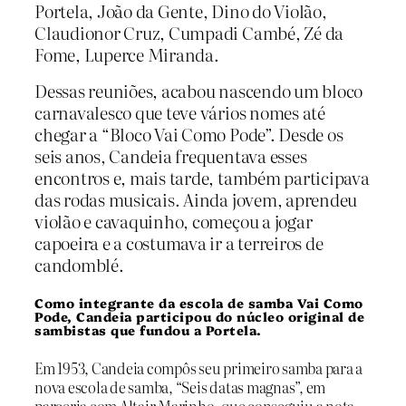
Portela, João da Gente, Dino do Violão,
Claudionor Cruz, Cumpadi Cambé, Zé da
Fome, Luperce Miranda.
Dessas reuniões, acabou nascendo um bloco
carnavalesco que teve vários nomes até
chegar a “Bloco Vai Como Pode”. Desde os
seis anos, Candeia frequentava esses
encontros e, mais tarde, também participava
das rodas musicais. Ainda jovem, aprendeu
violão e cavaquinho, começou a jogar
capoeira e a costumava ir a terreiros de
candomblé.
Como integrante da escola de samba Vai Como
Pode, Candeia participou do núcleo original de
sambistas que fundou a Portela.
Em 1953, Candeia compôs seu primeiro samba para a
nova escola de samba, “Seis datas magnas”, em
parceria com Altair Marinho, que conseguiu a nota