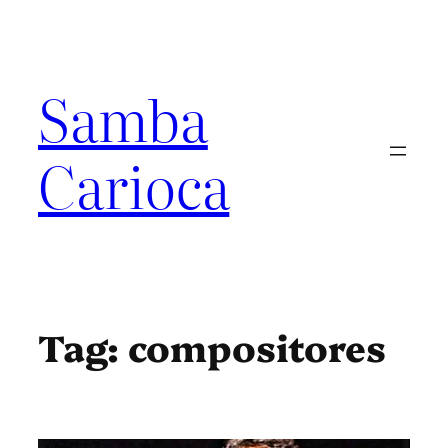
Pular
para
o
conteúdo
Samba
Carioca
Tag:
compositores