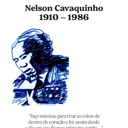
Nelson Cavaquinho
1910 – 1986
“Faço músicas para tirar as coisas de
dentro do coração e foi assim desde
o dia em que fiz meu primeiro samba…”