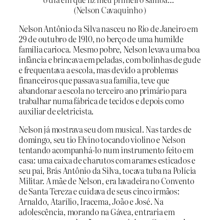
(Nelson Cavaquinho )
Nelson Antônio da Silva nasceu no Rio de Janeiro em
29 de outubro de 1910, no berço de uma humilde
família carioca. Mesmo pobre, Nelson levava uma boa
infância e brincava em peladas, com bolinhas de gude
e frequentava a escola, mas devido a problemas
financeiros que passava sua família, teve que
abandonar a escola no terceiro ano primário para
trabalhar numa fábrica de tecidos e depois como
auxiliar de eletricista.
Nelson já mostrava seu dom musical. Nas tardes de
domingo, seu tio Elvino tocando violino e Nelson
tentando acompanhá-lo num instrumento feito em
casa: uma caixa de charutos com arames esticados e
seu pai, Brás Antônio da Silva, tocava tuba na Polícia
Militar. A mãe de Nelson, era lavadeira no Convento
de Santa Tereza e cuidava de seus cinco irmãos:
Arnaldo, Atarílio, Iracema, João e José. Na
adolescência, morando na Gávea, entraria em