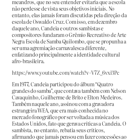
meandros, que no seu entender evitaria que a escola
não perdesse de vista seus objetivos iniciais. No
entanto, elas jamais foram discutidas pela direção da
escola de Oswaldo Cruz. Com isso, em dezembro
daquele ano, Candeia e outros sambistas e
compositores fundaram o Grêmio Recreativo de Arte
Negra Escola de Samba Quilombo, que se propunha a
ser uma agremiação carnavalesca diferente,
enfatizando principalmente a identidade cultural
afro-brasileira.
https://www.youtube.com/watch?v=V7Z_6vxi3Pc
Em 1977, Candeia participou do álbum “Quatro
grandes do samba”, que contava também com Nelson
Cavaquinho, Guilherme de Brito e Elton Medeiros.
Também naquele ano, assinou com a gravadora
estrangeira WEA, que era mais conhecida no
mercado fonográfico por ser voltada a música dos
Estados Unidos, fato que gerava críticas a Candeia. O
sambista, no entanto, rebatia seus críticos,
afirmando que jamais pensou em fazer concessões ao