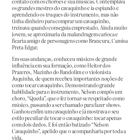
contato com os chorões e sua músicas. Contemplava
os grandes mestres do cavaquinho e ia espiando e
aprendendo os truques do instrumento, mas não
tinha dinheiro para comprar um cavaquinho,
treinava quando conseguia emprestado. Ainda muito
jovem, se aproximaria da malandragem carioca e
ficaria amigo de personagens como Brancura, Camisa
Preta Edgar.
Em suas andanças, conheceu músicos de grande
influência em sua formação, como Heitor dos
Prazeres, Mazinho do Bandolim e o violonista
Juquinha, de quem recebeu importantes noções de
como tocar cavaquinho. Demonstrando grande
habilidade para o instrumento, Nelson compôs um
choro, “Queda”, que o fez tornar-se respeitado como
músico, passando a ser chamado para fazer shows.
Ganhou enfim um cavaquinho e já mostrava o seu
estilo peculiar de tocar o cavaquinho: tocar apenas
com dois dedos. E foi então batizado “Nelson
Cavaquinho”, apelido que o acompanharia por toda a
vida.