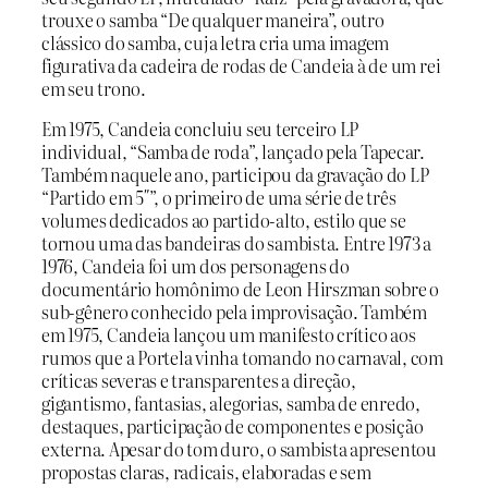
trouxe o samba “De qualquer maneira”, outro
clássico do samba, cuja letra cria uma imagem
figurativa da cadeira de rodas de Candeia à de um rei
em seu trono.
Em 1975, Candeia concluiu seu terceiro LP
individual, “Samba de roda”, lançado pela Tapecar.
Também naquele ano, participou da gravação do LP
“Partido em 5″”, o primeiro de uma série de três
volumes dedicados ao partido-alto, estilo que se
tornou uma das bandeiras do sambista. Entre 1973 a
1976, Candeia foi um dos personagens do
documentário homônimo de Leon Hirszman sobre o
sub-gênero conhecido pela improvisação. Também
em 1975, Candeia lançou um manifesto crítico aos
rumos que a Portela vinha tomando no carnaval, com
críticas severas e transparentes a direção,
gigantismo, fantasias, alegorias, samba de enredo,
destaques, participação de componentes e posição
externa. Apesar do tom duro, o sambista apresentou
propostas claras, radicais, elaboradas e sem