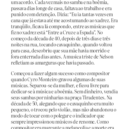
um acordo. Cada vez mais no samba e na boêmia,
passava dias longe de casa, faltava ao trabalho e era
punido com detenção. Dizia: “Eu ia tantas vezes em
cana que já estava até me acostumando ao xadrez. Era
tranqüilo, ficava lá compondo, entre as músicas que
fiz no xadrez está “Entre a Cruz e a Espada”. No
começo da década de 40, depois de três dias e três
noites na rua, tocando cavaquinho, quando voltou
para casa, descobriu que sua mãe havia morrido e
fora enterrada dias antes. A musica triste de Nelson
refletiam as amarguras que havia passado.
Começou a fazer algum sucesso como compositor
quando Cyro Monteiro gravou algumas de suas
músicas. Separou-se da mulher, e ficou livre para
dedicar-se à música e a boêmia. Sem dinheiro, vendia
seus sambas por ninharias na praça Tiradentes. Na
década de 50, alegando que o cavaquinho era muito
pequeno, o trocou pelo violão, mas não abandonou o
modo de tocar com o polegar e o indicador que
sempre impressionou músicos de renome. Como
compositor era marcante a melancolia e a morte era