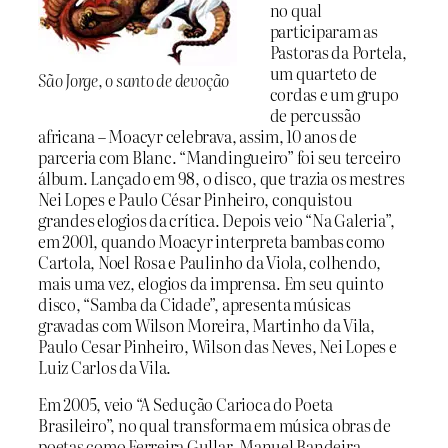
no qual
participaram as
Pastoras da Portela,
um quarteto de
São Jorge, o santo de devoção
cordas e um grupo
de percussão
africana – Moacyr celebrava, assim, 10 anos de
parceria com Blanc. “Mandingueiro” foi seu terceiro
álbum. Lançado em 98, o disco, que trazia os mestres
Nei Lopes e Paulo César Pinheiro, conquistou
grandes elogios da crítica. Depois veio “Na Galeria”,
em 2001, quando Moacyr interpreta bambas como
Cartola, Noel Rosa e Paulinho da Viola, colhendo,
mais uma vez, elogios da imprensa. Em seu quinto
disco, “Samba da Cidade”, apresenta músicas
gravadas com Wilson Moreira, Martinho da Vila,
Paulo Cesar Pinheiro, Wilson das Neves, Nei Lopes e
Luiz Carlos da Vila.
Em 2005, veio “A Sedução Carioca do Poeta
Brasileiro”, no qual transforma em música obras de
poetas como Ferreira Gullar, Manuel Bandeira,