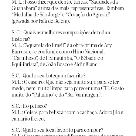
M. L.: Posso dizer que dentre tantas, “Saudades da
Guanabara” é uma das mais representativas. Também
“Medalha de São Jorge” e “Coração do Agreste”
(gravada por Fafá de Belém).
S. C.: Quais as melhores composições de toda a
história?
M. L.:”Aquarela do Brasil” é a obra-prima de Ary
Barroso e se confunde com o Hino Nacional.
“Carinhoso”, de Pixinguinha, “O Bêbado e o
Equilibrista”, de João Bosco e Aldir Blanc.
S.C.: Qual o seu botequim favorito?
M.L.: O caseiro. Que não seja muito sujo para se ter
medo, nem muito limpo para parecer uma CTI. Gosto
muito do “Paladino” e do “Bar Vanhargem”.
S.C.: E o petisco?
M.L.: Coisas para beliscar com a cachaça. Adoro jiló e
camarão fresco.
S.C.: Qual o seu local favorito para compor?