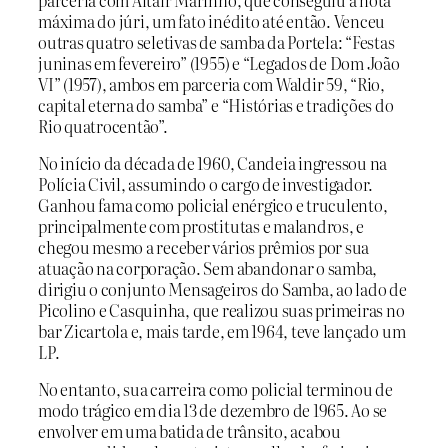
máxima do júri, um fato inédito até então. Venceu
outras quatro seletivas de samba da Portela: “Festas
juninas em fevereiro” (1955) e “Legados de Dom João
VI” (1957), ambos em parceria com Waldir 59, “Rio,
capital eterna do samba” e “Histórias e tradições do
Rio quatrocentão”.
No início da década de 1960, Candeia ingressou na
Polícia Civil, assumindo o cargo de investigador.
Ganhou fama como policial enérgico e truculento,
principalmente com prostitutas e malandros, e
chegou mesmo a receber vários prêmios por sua
atuação na corporação. Sem abandonar o samba,
dirigiu o conjunto Mensageiros do Samba, ao lado de
Picolino e Casquinha, que realizou suas primeiras no
bar Zicartola e, mais tarde, em 1964, teve lançado um
LP.
No entanto, sua carreira como policial terminou de
modo trágico em dia 13 de dezembro de 1965. Ao se
envolver em uma batida de trânsito, acabou