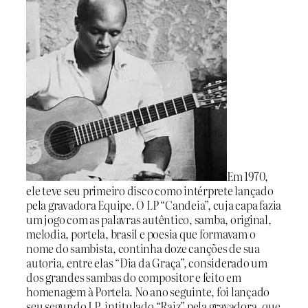
Em 1970,
ele teve seu primeiro disco como intérprete lançado
pela gravadora Equipe. O LP “Candeia”, cuja capa fazia
um jogo com as palavras autêntico, samba, original,
melodia, portela, brasil e poesia que formavam o
nome do sambista, continha doze canções de sua
autoria, entre elas “Dia da Graça”, considerado um
dos grandes sambas do compositor e feito em
homenagem à Portela. No ano seguinte, foi lançado
seu segundo LP, intitulado “Raiz” pela gravadora, que