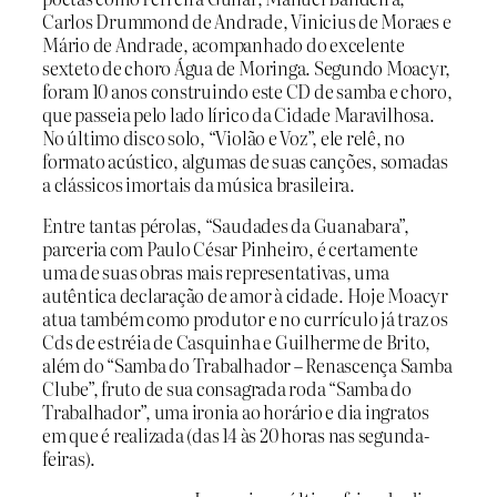
Carlos Drummond de Andrade, Vinicius de Moraes e
Mário de Andrade, acompanhado do excelente
sexteto de choro Água de Moringa. Segundo Moacyr,
foram 10 anos construindo este CD de samba e choro,
que passeia pelo lado lírico da Cidade Maravilhosa.
No último disco solo, “Violão e Voz”, ele relê, no
formato acústico, algumas de suas canções, somadas
a clássicos imortais da música brasileira.
Entre tantas pérolas, “Saudades da Guanabara”,
parceria com Paulo César Pinheiro, é certamente
uma de suas obras mais representativas, uma
autêntica declaração de amor à cidade. Hoje Moacyr
atua também como produtor e no currículo já traz os
Cds de estréia de Casquinha e Guilherme de Brito,
além do “Samba do Trabalhador – Renascença Samba
Clube”, fruto de sua consagrada roda “Samba do
Trabalhador”, uma ironia ao horário e dia ingratos
em que é realizada (das 14 às 20 horas nas segunda-
feiras).