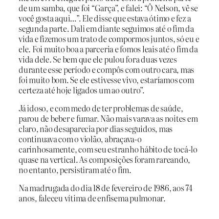
de um samba, que foi “Garça”, e falei: “Ô Nelson, vê se
você gosta aqui…”. Ele disse que estava ótimo e fez a
segunda parte. Dali em diante seguimos até o fim da
vida e fizemos um trato de compormos juntos, só eu e
ele. Foi muito boa a parceria e fomos leais até o fim da
vida dele. Se bem que ele pulou fora duas vezes
durante esse período e compôs com outro cara, mas
foi muito bom. Se ele estivesse vivo, estaríamos com
certeza até hoje ligados um ao outro”.
Já idoso, e com medo de ter problemas de saúde,
parou de beber e fumar. Não mais varava as noites em
claro, não desaparecia por dias seguidos, mas
continuava com o violão, abraçava-o
carinhosamente, com seu estranho hábito de tocá-lo
quase na vertical. As composições foram rareando,
no entanto, persistiram até o fim.
Na madrugada do dia 18 de fevereiro de 1986, aos 74
anos, faleceu vítima de enfisema pulmonar.