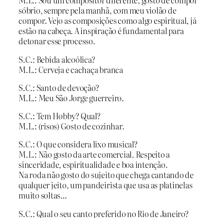
M.L.: Sou um compositor diferente, gosto de compor
sóbrio, sempre pela manhã, com meu violão de
compor. Vejo as composições como algo espiritual, já
estão na cabeça. A inspiração é fundamental para
detonar esse processo.
S.C.: Bebida alcoólica?
M.L.: Cerveja e cachaça branca
S.C.: Santo de devoção?
M.L.: Meu São Jorge guerreiro.
S.C.: Tem Hobby? Qual?
M.L.: (risos) Gosto de cozinhar.
S.C.: O que considera lixo musical?
M.L.: Não gosto da arte comercial. Respeito a
sinceridade, espiritualidade e boa intenção.
Na roda não gosto do sujeito que chega cantando de
qualquer jeito, um pandeirista que usa as platinelas
muito soltas…
S.C.: Qual o seu canto preferido no Rio de Janeiro?