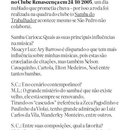
no Clube Renascença em 24/10/2005
, um dia
nublado que prometia chuva – por isso a roda foi
realizada na quadra do clube (o
Samba do
Trabalhador
acontece mesmo se São Pedro não
colabora).
Samba Carioca: Quais as suas principais influências
na música?
Moacyr Luz: Ary Barroso é disparado o que tem mais
influência sobre minhas músicas, pois estas são
cravejadas de citações, mas também Nelson
Cavaquinho, Cartola, Elton Medeiros, Noel entre
tantos bambas.
S.C.: E no cenário contemporâneo?
M.L.: O grande mistério do samba é que não existe
velho, ele está sempre se renovando.
Tirando os “cascudos” (referência a Zeca Pagodinho e
Paulinho da Viola), tenho grande admiração ao Luiz
Carlos da Vila, Wanderley Monteiro, entre outros.
S. C.: Entre suas composições, qual a favorita?