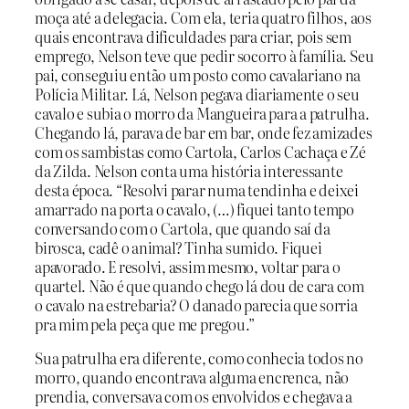
moça até a delegacia. Com ela, teria quatro filhos, aos
quais encontrava dificuldades para criar, pois sem
emprego, Nelson teve que pedir socorro à família. Seu
pai, conseguiu então um posto como cavalariano na
Polícia Militar. Lá, Nelson pegava diariamente o seu
cavalo e subia o morro da Mangueira para a patrulha.
Chegando lá, parava de bar em bar, onde fez amizades
com os sambistas como Cartola, Carlos Cachaça e Zé
da Zilda. Nelson conta uma história interessante
desta época. “Resolvi parar numa tendinha e deixei
amarrado na porta o cavalo, (…) fiquei tanto tempo
conversando com o Cartola, que quando saí da
birosca, cadê o animal? Tinha sumido. Fiquei
apavorado. E resolvi, assim mesmo, voltar para o
quartel. Não é que quando chego lá dou de cara com
o cavalo na estrebaria? O danado parecia que sorria
pra mim pela peça que me pregou.”
Sua patrulha era diferente, como conhecia todos no
morro, quando encontrava alguma encrenca, não
prendia, conversava com os envolvidos e chegava a