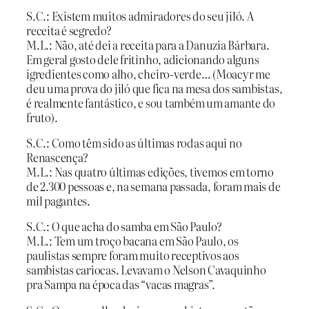
S.C.: Existem muitos admiradores do seu jiló. A
receita é segredo?
M.L.: Não, até dei a receita para a Danuzia Bárbara.
Em geral gosto dele fritinho, adicionando alguns
igredientes como alho, cheiro-verde… (Moacyr me
deu uma prova do jiló que fica na mesa dos sambistas,
é realmente fantástico, e sou também um amante do
fruto).
S.C.: Como têm sido as últimas rodas aqui no
Renascença?
M.L.: Nas quatro últimas edições, tivemos em torno
de 2.300 pessoas e, na semana passada, foram mais de
mil pagantes.
S.C.: O que acha do samba em São Paulo?
M.L.: Tem um troço bacana em São Paulo, os
paulistas sempre foram muito receptivos aos
sambistas cariocas. Levavam o Nelson Cavaquinho
pra Sampa na época das “vacas magras”.