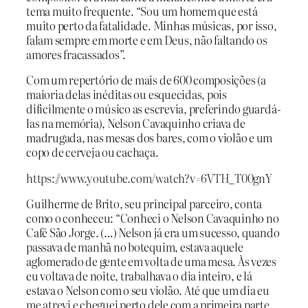
tema muito frequente. “Sou um homem que está
muito perto da fatalidade. Minhas músicas, por isso,
falam sempre em morte e em Deus, não faltando os
amores fracassados”.
Com um repertório de mais de 600 composições (a
maioria delas inéditas ou esquecidas, pois
dificilmente o músico as escrevia, preferindo guardá-
las na memória), Nelson Cavaquinho criava de
madrugada, nas mesas dos bares, com o violão e um
copo de cerveja ou cachaça.
https://www.youtube.com/watch?v=6VTH_T00gnY
Guilherme de Brito, seu principal parceiro, conta
como o conheceu: “Conheci o Nelson Cavaquinho no
Café São Jorge. (…) Nelson já era um sucesso, quando
passava de manhã no botequim, estava aquele
aglomerado de gente em volta de uma mesa. Às vezes
eu voltava de noite, trabalhava o dia inteiro, e lá
estava o Nelson com o seu violão. Até que um dia eu
me atrevi e cheguei perto dele com a primeira parte