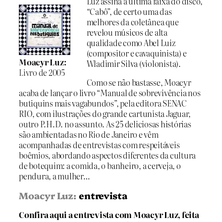
Luz assina a última faixa do disco,
“Cabô”, de certo uma das
melhores da coletânea que
revelou músicos de alta
qualidade como Abel Luiz
(compositor e cavaquinista) e
Moacyr Luz:
Wladimir Silva (violonista).
Livro de 2005
Como se não bastasse, Moacyr
acaba de lançar o livro “Manual de sobrevivência nos
butiquins mais vagabundos”, pela editora SENAC
RIO, com ilustrações do grande cartunista Jaguar,
outro P.H.D. no assunto. As 25 deliciosas histórias
são ambientadas no Rio de Janeiro e vêm
acompanhadas de entrevistas com respeitáveis
boêmios, abordando aspectos diferentes da cultura
de botequim: a comida, o banheiro, a cerveja, o
pendura, a mulher…
Moacyr Luz:
entrevista
Confira aqui a entrevista com Moacyr Luz, feita