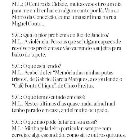
M.L.: O Centro da Cidade, muitas vezes tiro um dia
para me embrenhar em algum canto por lá. Vou ao
Morro da Conceição, como uma sardinha na rua
Miguel Couto…
S.C.: Qual o pior problema do Rio de Janeiro?
M.L.: A violência. Pessoas que se julgam capazes de
resolver os problemas e vão varrendo a sujeira para
baixo do tapete.
S.C.: O que está lendo?
M.L.: Acabei de ler “Memória das minhas putas
tristes”, de Gabriel Garcia Marques, e estou lendo o
“Café Ponto Chique”, de Chico Freitas.
S.C.: O que tem escutado em casa?
M.L.: Nestes últimos dias quase nada, afinal mal
tenho parado em casa, andei muito ocupado.
S.C.: O que não pode faltar em sua casa?
M.L.: Minha geladeira particular, sempre com
cerveja e algo escondido, como siri e outros quitutes.