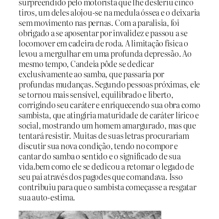
surpreendido pelo motorista que lhe desferiu cinco
tiros, um deles alojou-se na medula óssea e o deixaria
sem movimento nas pernas. Com a paralisia, foi
obrigado a se aposentar por invalidez e passou a se
locomover em cadeira de roda. A limitação física o
levou a mergulhar em uma profunda depressão. Ao
mesmo tempo, Candeia pôde se dedicar
exclusivamente ao samba, que passaria por
profundas mudanças. Segundo pessoas próximas, ele
se tornou mais sensível, equilibrado e liberto,
corrigindo seu caráter e enriquecendo sua obra como
sambista, que atingiria maturidade de caráter lírico e
social, mostrando um homem amargurado, mas que
tentará resistir. Muitas de suas letras procurariam
discutir sua nova condição, tendo no compor e
cantar do samba o sentido e o significado de sua
vida.bem como ele se dedicou a retomar o legado de
seu pai através dos pagodes que comandava. Isso
contribuiu para que o sambista começasse a resgatar
sua auto-estima.