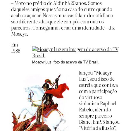
– Moro no prédio do Aldir há 20 anos. Somos
daqueles amigos que vão na casa do outro quando
acaba o açúcar. Nossas músicas falam do cotidiano,
são diferentes das que ele compôs com outros
parceiros. Conseguimos criar uma identidade – diz
Moacyr.
Em
1988
Moacyr Luz: foto do acervo da TV Brasil.
lançou “Moacyr
Luz”, seu disco de
estréia que contava
com a participação
do virtuoso
violonista Raphael
Rabelo, além do
sempre parceiro
Blanc. Em 95 lançou
“Vitória da ilusão”,