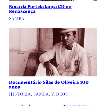
Noca da Portela lança CD no
Renascença
SAMBA
Documentário Silas de Oliveira 100
anos
HISTÓRIA
, 
SAMBA
, 
VÍDEOS
1
2
3
…
41
Próxima página