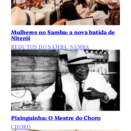
Mulheres no Samba: a nova batida de
Niterói
REDUTOS DO SAMBA
, 
SAMBA
Pixinguinha: O Mestre do Choro
CHORO