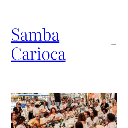
Pular
para
o
conteúdo
Samba
Carioca